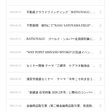
不動産クラウドファンディング「BATSUNAGU」、 地方創生ファンドにおいて地元アーティストと連携したNFTアートを投資家へ付与 〜 投資と文化・地域資源をつなぐ新たな取り組みを開始 〜
2026.03.25
下野新聞 朝刊にて“NASU SATOYAMA FIELD”内のcafé “STOVE”が、紹介されました。
2026.03.20
BATSUNAGU ゴールド・シルバー会員様対象に中目黒“SAUNA汽汽“ 施設体験イベント開催
2026.03.12
“WAY POINT SHINANO MYOKO“の完成イベントを実施致しました。
2026.03.03
セミナー開催 テーマ「三郷市 ケアマネ勉強会 ケアマネが知っておきたい身元保証と後見制度」
2026.02.13
浦安市後援セミナー テーマ「今年こそ向き合う“実家・相続・空き家”の話」
2026.02.03
「新建築 住宅特集 2026.2月号」に弊社のコンバージョンプロジェクトを掲載して頂きました。
2026.01.21
金融商品取引業（第二種金融商品取引業、投資助言・代理業）の登録をいたしました。
2025.11.10