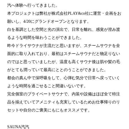
汽へ体験へ行ってきました。
本プロジェクトは弊社が株式会社PLAY&co社に運営・企画をお
願いし、4/20にグランドオープンとなります。
白を基調とした空間と光の演出で、日常を離れ、感覚が澄み渡
るような時間を味わうことができました。
昨今ドライサウナが主流だと思いますが、スチームサウナを全
面的に取り入れており、最初はスチームサウナだと物足りない
のではと思っていましたが、温度も高くサウナ後は肌や髪の毛
がとても潤っていて最高にととのうことができました。
都会の真ん中で深呼吸をして、心弾む気分で日常へ戻っていく
ような時間を過ごせること間違いないです。
完全個室のプライベートサウナで、内装や設備はほぼ全て特注
品を揃えていてアメニティも充実しているためお仕事帰りのリ
セットや自分のご褒美にもにもオススメです。
SAUNA汽汽