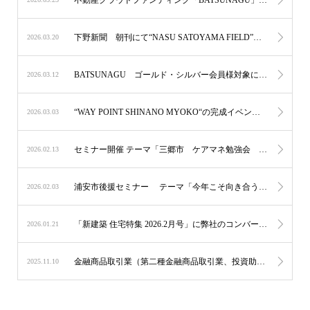
下野新聞 朝刊にて“NASU SATOYAMA FIELD”内のcafé “STOVE”が、紹介されました。
2026.03.20
BATSUNAGU ゴールド・シルバー会員様対象に中目黒“SAUNA汽汽“ 施設体験イベント開催
2026.03.12
“WAY POINT SHINANO MYOKO“の完成イベントを実施致しました。
2026.03.03
セミナー開催 テーマ「三郷市 ケアマネ勉強会 ケアマネが知っておきたい身元保証と後見制度」
2026.02.13
浦安市後援セミナー テーマ「今年こそ向き合う“実家・相続・空き家”の話」
2026.02.03
「新建築 住宅特集 2026.2月号」に弊社のコンバージョンプロジェクトを掲載して頂きました。
2026.01.21
金融商品取引業（第二種金融商品取引業、投資助言・代理業）の登録をいたしました。
2025.11.10