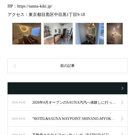
HP：
https://sauna-kiki.jp/
アクセス：東京都目黒区中目黒1丁目9-18
2026年4月オープンのSAUNA汽汽へ体験しに行ってきました。
2026.04.02
“HOTEL&SAUNA WAYPOINT SHINANO-MYOKO“ が2026年4月1日にグランドオープンいたしました。
2026.04.01
不動産クラウドファンディング「BATSUNAGU」、 地方創生ファンドにおいて地元アーティストと連携したNFTアートを投資家へ付与 〜 投資と文化・地域資源をつなぐ新たな取り組みを開始 〜
2026.03.25